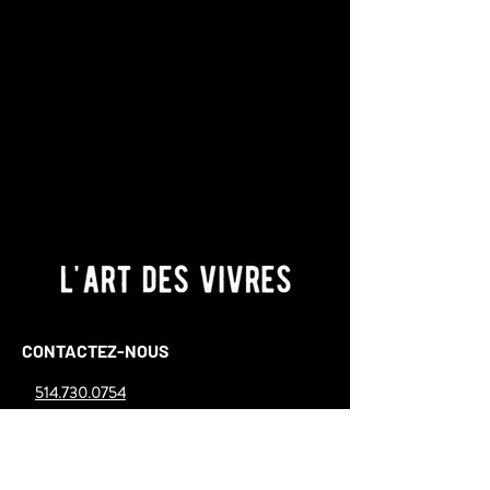
CONTACTEZ-NOUS
514.730.0754
7555 rue Cordner, Lasalle, Montréal H8N 2R5
nvanwinden@groupecheers.com