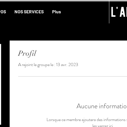
POS
NOS SERVICES
Plus
Profil
A rejoint le groupe le : 13 avr. 2023
Aucune informatio
Lorsque ce membre ajoutera des informations 
les verrez ici.