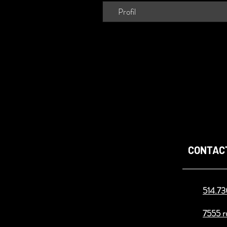
Profil
CONTAC
514.7
7555 r